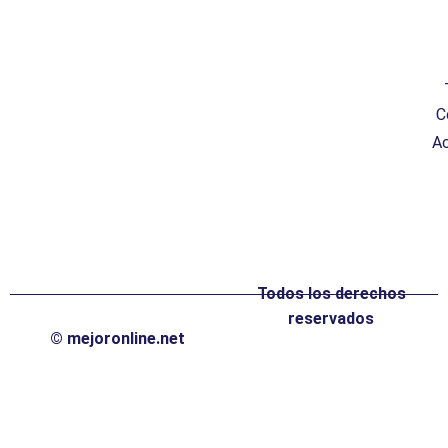
C
Ac
Todos los derechos
reservados
© mejoronline.net