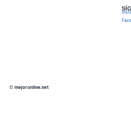
SÍ
Inst
Fac
© mejoronline.net