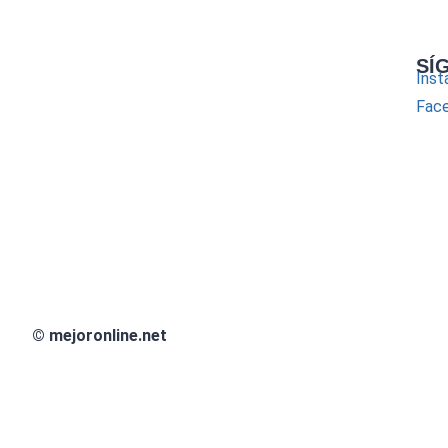
SÍ
Inst
Fac
© mejoronline.net