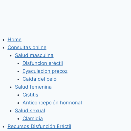
Saltar
al
contenido
Home
Consultas online
Salud masculina
Disfuncion eréctil
Eyaculacion precoz
Caida del pelo
Salud femenina
Cistitis
Anticoncepción hormonal
Salud sexual
Clamidia
Recursos Disfunción Eréctil