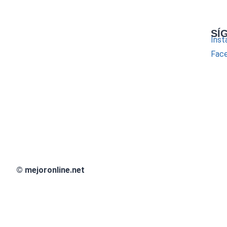
SÍ
Inst
Fac
© mejoronline.net