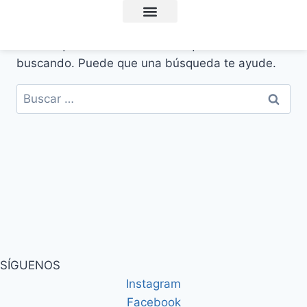
Consultas online
Recursos Disfunción Eréctil
Acerca de MejorOnline
Artículos y consejos
Parece que no encontramos lo que estás
buscando. Puede que una búsqueda te ayude.
SÍGUENOS
Instagram
Facebook