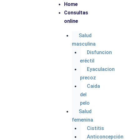
Home
Consultas
Parece que no encontramos lo que estás
online
buscando. Puede que una búsqueda te ayude.
Salud
masculina
Disfuncion
eréctil
Eyaculacion
precoz
Caida
del
pelo
Salud
femenina
Cistitis
Anticoncepción