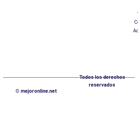
C
Ac
Todos los derechos
reservados
© mejoronline.net