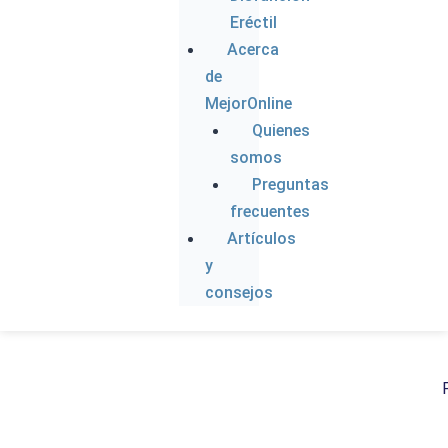
Eréctil
Acerca
de
MejorOnline
Quienes
somos
Preguntas
frecuentes
Artículos
y
Ins
inf
consejos
Fa