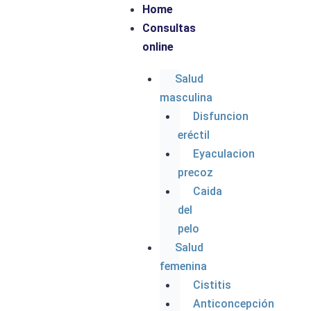
Home
Consultas
Parece que no encontramos lo que estás
online
buscando. Puede que una búsqueda te ayude.
Salud
masculina
Disfuncion
eréctil
Eyaculacion
precoz
Caida
del
Ins
inf
pelo
Fa
Salud
femenina
Cistitis
Anticoncepción