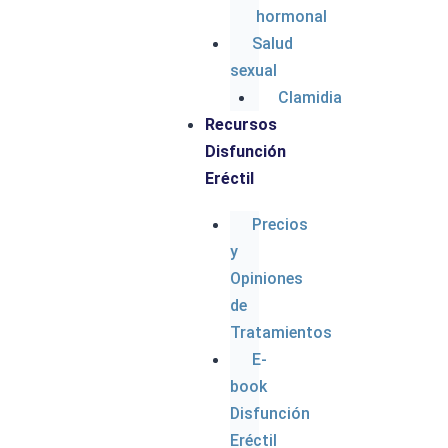
hormonal
Salud
sexual
C
Clamidia
Ac
Recursos
Disfunción
Eréctil
Precios
y
Todos los derechos
Opiniones
reservados
de
© mejoronline.net
Tratamientos
E-
book
Disfunción
Eréctil