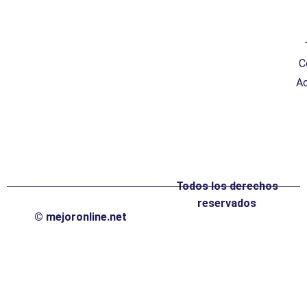
C
Ac
Todos los derechos
reservados
© mejoronline.net