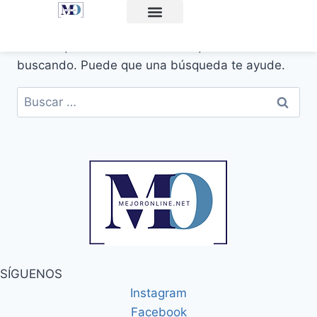
Consultas online
Recursos Disfunción Eréctil
Acerca de MejorOnline
Artículos y consejos
Parece que no encontramos lo que estás
buscando. Puede que una búsqueda te ayude.
SÍGUENOS
Instagram
Facebook