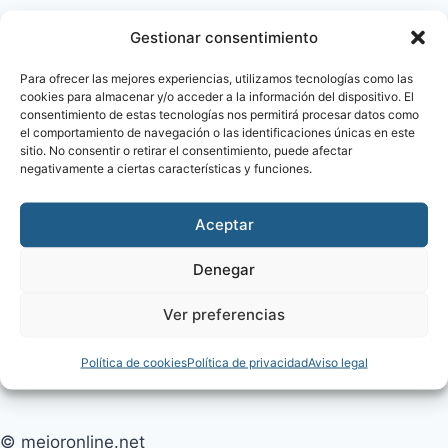
Gestionar consentimiento
LOPD
Aviso legal
Para ofrecer las mejores experiencias, utilizamos tecnologías como las
cookies para almacenar y/o acceder a la información del dispositivo. El
Política de Privacidad
consentimiento de estas tecnologías nos permitirá procesar datos como
Política de Cookies
el comportamiento de navegación o las identificaciones únicas en este
sitio. No consentir o retirar el consentimiento, puede afectar
Términos y Condiciones
negativamente a ciertas características y funciones.
Accesibilidad
Mapa web
Aceptar
Preferencias RGPD
Denegar
CONTACTO
Ver preferencias
info@mejoronline.net
(+34) 910 054 421
Política de cookies
Política de privacidad
Aviso legal
© mejoronline.net