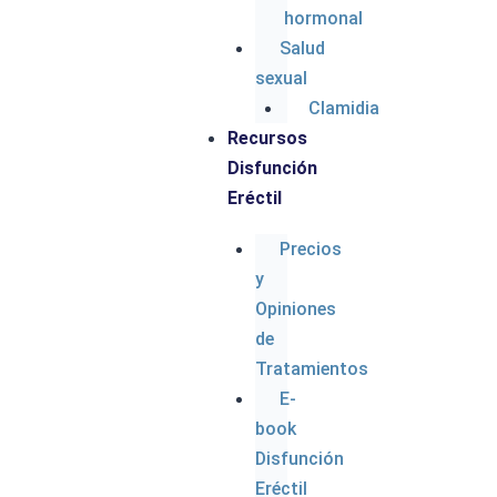
hormonal
Salud
sexual
C
Clamidia
Ac
Recursos
Disfunción
Eréctil
Precios
y
Todos los derechos
Opiniones
reservados
de
© mejoronline.net
Tratamientos
E-
book
Disfunción
Eréctil