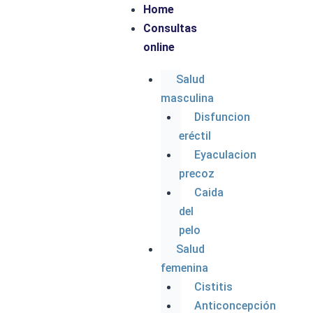
Home
Consultas
Parece que no encontramos lo que estás
online
buscando. Puede que una búsqueda te ayude.
Salud
masculina
Disfuncion
eréctil
Eyaculacion
precoz
Caida
del
Ins
inf
pelo
Fa
Salud
femenina
Cistitis
Anticoncepción