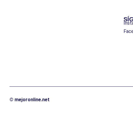
SÍ
Inst
Fac
© mejoronline.net