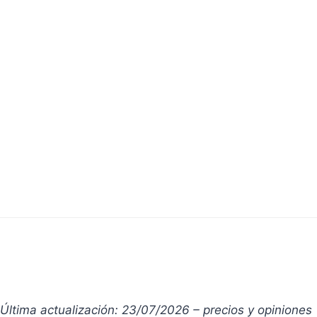
Precios y Opiniones de Virirec
(alprostadilo crema)
Última actualización: 23/07/2026 – precios y opiniones