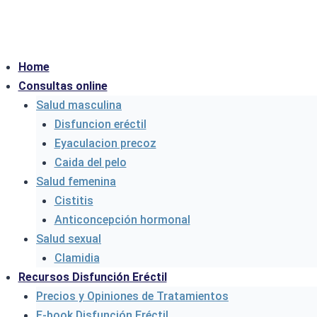
Saltar
al
contenido
Home
Consultas online
Salud masculina
Disfuncion eréctil
Eyaculacion precoz
Caida del pelo
Salud femenina
Cistitis
Anticoncepción hormonal
Salud sexual
Clamidia
Recursos Disfunción Eréctil
Precios y Opiniones de Tratamientos
E-book Disfunción Eréctil