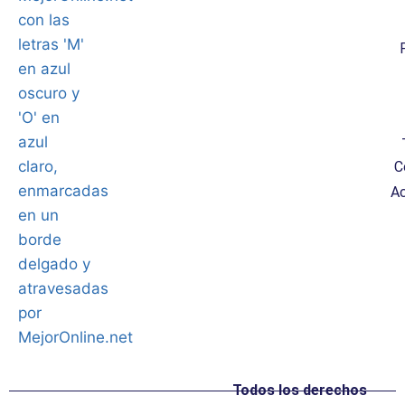
C
Ac
Todos los derechos