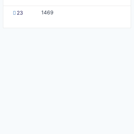
1469
23