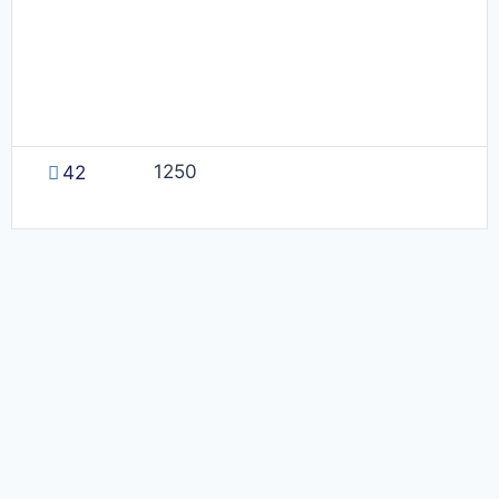
1250
42