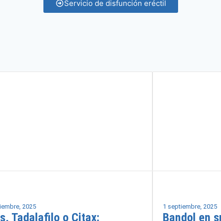
Servicio de disfunción eréctil
Salud masculina
iembre, 2025
1 septiembre, 2025
is, Tadalafilo o Citax:
Bandol en s