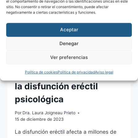
el comportamiento de navegación o las identificaciones únicas en este
sitio. No consentir o retirar el consentimiento, puede afectar
negativamente a ciertas características y funciones.
Aceptar
Denegar
Ver preferencias
SALUD MASCULINA
Cómo identificar y tratar
Política de cookies
Política de privacidad
Aviso legal
la disfunción eréctil
psicológica
Por
Dra. Laura Joigneau Prieto
15 de diciembre de 2023
La disfunción eréctil afecta a millones de