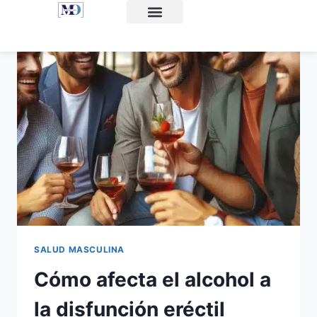
Consultas online
Recursos Disfunción Eréctil
Acerca de MejorOnline
Artículos y consejos
SALUD MASCULINA
Cómo afecta el alcohol a
la disfunción eréctil